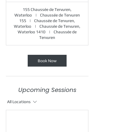
0
m
155 Chaussée de Tervuren,
i
Waterloo
|
Chaussée de Tervuren
n
155
|
Chaussée de Tervuren,
Waterloo
|
Chaussée de Tervuren,
Waterloo 1410
|
Chaussée de
Tervuren
Book Now
Upcoming Sessions
All Locations