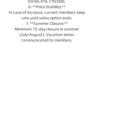
03/66.416.770/000.
6. **Price Stability:**
In case of increase, current members keep
rate until subscription ends.
7. **Summer Closure:**
Minimum 15-day closure in summer
(July/August). Vacation dates
communicated to members.
Conditions for a harmonious experience.
Thank you for adhering to these rules and
sharing your energy with the Fitnesspro
Contact Details
Chaussée de Tervuren 155,
Waterloo, Belgium
+32476074736
info@fitnesspro-candice.com