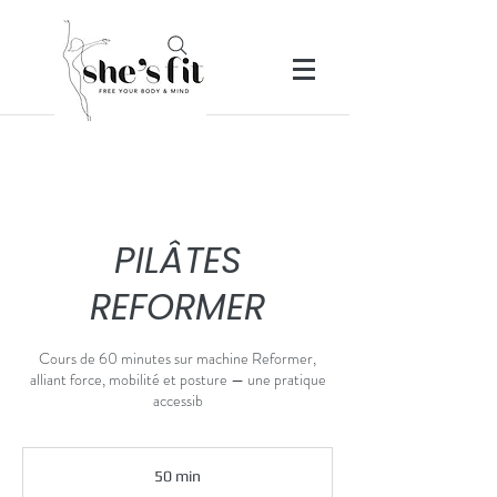
PILÂTES
REFORMER
Cours de 60 minutes sur machine Reformer,
alliant force, mobilité et posture — une pratique
accessib
50 min
5