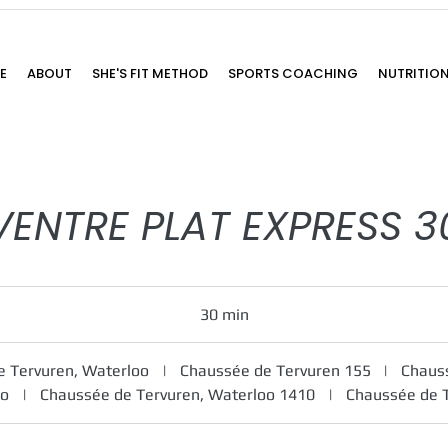
E
ABOUT
SHE'S FIT METHOD
SPORTS COACHING
NUTRITIO
VENTRE PLAT EXPRESS 3
30 min
3
0
m
e Tervuren, Waterloo
|
Chaussée de Tervuren 155
|
Chauss
i
oo
|
Chaussée de Tervuren, Waterloo 1410
|
Chaussée de 
n