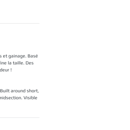
es et gainage. Basé
ne la taille. Des
deur !
Built around short,
idsection. Visible