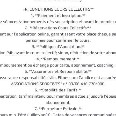
FR: CONDITIONS COURS COLLECTIFS**
1. **Paiement et Inscription:**
z séances/abonnements dès souscription et avant le premier 
2. **Réservations Cours Collectifs:**
nt sur l’application online, garantissant votre place chaque
personnes pour confirmer le cours.
3. **Politique d'Annulation:**
ion 24h avant le cours collectif; sinon, déduction de votre abo
4. **Remboursement:**
mboursement ou échange pour carte, abonnement, coaching, 
5. **Assurances et Responsabilité:**
 assurance responsabilité civile. Fitnesspro Candice est assuré
ASSOCIATIONS SPORTIVES" n° 03/66.416.770/000.
6. **Stabilité des Tarifs:**
entation, tarif maintenu pour membres actuels jusqu'à l'épui
abonnement.
7. **Fermeture Estivale:**
ours min. l'été (juillet/août). Dates de vacances communiqué