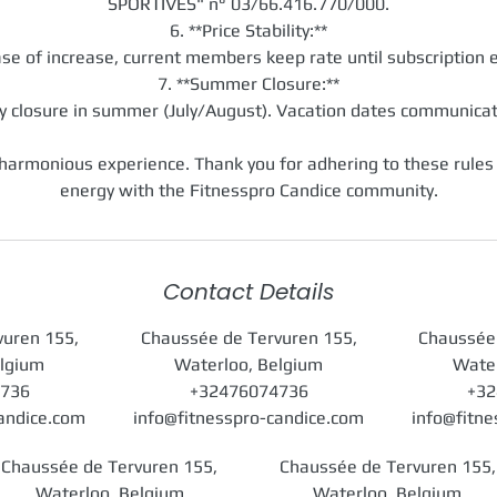
SPORTIVES" n° 03/66.416.770/000.
6. **Price Stability:**
ase of increase, current members keep rate until subscription 
7. **Summer Closure:**
 closure in summer (July/August). Vacation dates communica
 harmonious experience. Thank you for adhering to these rules
Contact Details
vuren 155,
Chaussée de Tervuren 155,
Chaussée 
elgium
Waterloo, Belgium
Water
4736
+32476074736
+32
candice.com
info@fitnesspro-candice.com
info@fitne
Chaussée de Tervuren 155,
Chaussée de Tervuren 155,
Waterloo, Belgium
Waterloo, Belgium