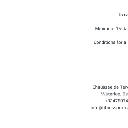
In c
Minimum 15-day
Conditions for a
Chaussée de Ter
Waterloo, B
+3247607
info@fitnesspro-