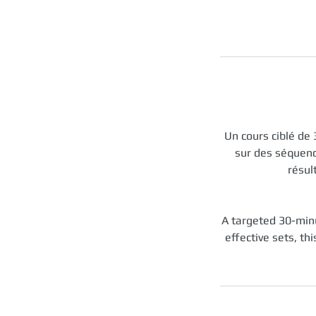
Un cours ciblé de 
sur des séquence
résul
A targeted 30-minu
effective sets, t