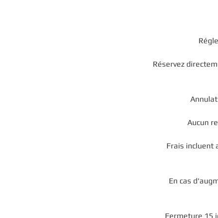
Régle
Réservez directeme
Annulat
Aucun re
Frais incluent
En cas d'augm
Fermeture 15 j