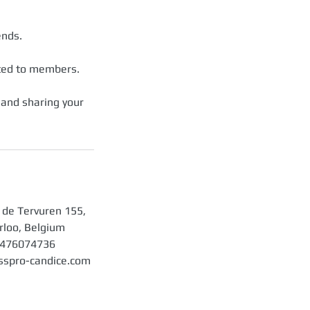
ends.
ted to members.
 and sharing your
de Tervuren 155,
loo, Belgium
476074736
sspro-candice.com