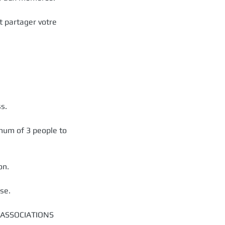
t partager votre
s.
imum of 3 people to
on.
se.
ur ASSOCIATIONS