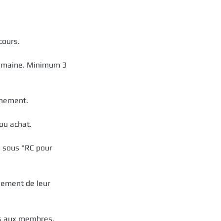
cours.
 semaine. Minimum 3
nnement.
ou achat.
e sous "RC pour
sement de leur
es aux membres.