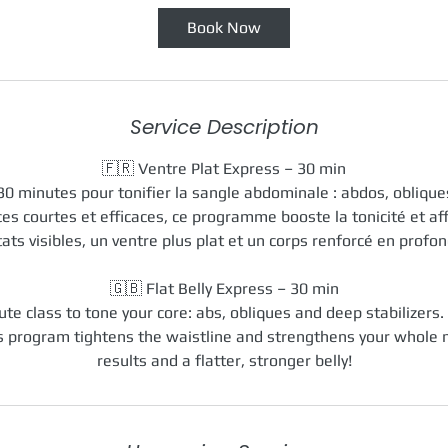
Book Now
Service Description
🇫🇷 Ventre Plat Express – 30 min
30 minutes pour tonifier la sangle abdominale : abdos, obliqu
s courtes et efficaces, ce programme booste la tonicité et affi
tats visibles, un ventre plus plat et un corps renforcé en profon
🇬🇧 Flat Belly Express – 30 min
te class to tone your core: abs, obliques and deep stabilizers. 
his program tightens the waistline and strengthens your whole m
results and a flatter, stronger belly!